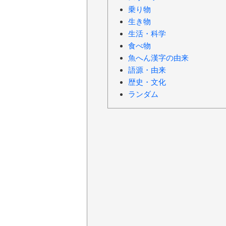
乗り物
生き物
生活・科学
食べ物
魚へん漢字の由来
語源・由来
歴史・文化
ランダム