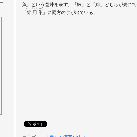
魚」という意味を表す。「鰊」と「鯡」どちらが先にで
せつようしゅう
『
節用集
』に両方の字が出ている。