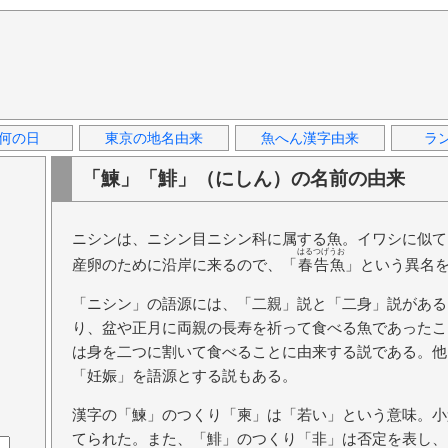
何の日
東京の地名由来
魚へん漢字由来
ラ
「鰊」「鯡」（にしん）の名前の由来
ニシンは、ニシン目ニシン科に属する魚。イワシに似て
はるつげうお
産卵のために沿岸に来るので、「
春告魚
」という異名
「ニシン」の語源には、「二親」説と「二身」説がある
り、盆や正月に両親の長寿を祈って食べる魚であったこ
は身を二つに割いて食べることに由来する説である。他
「妊娠」を語源とする説もある。
漢字の「鰊」のつくり「柬」は「若い」という意味。小
てられた。また、「鯡」のつくり「非」は否定を表し、