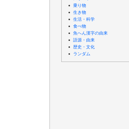
乗り物
生き物
生活・科学
食べ物
魚へん漢字の由来
語源・由来
歴史・文化
ランダム