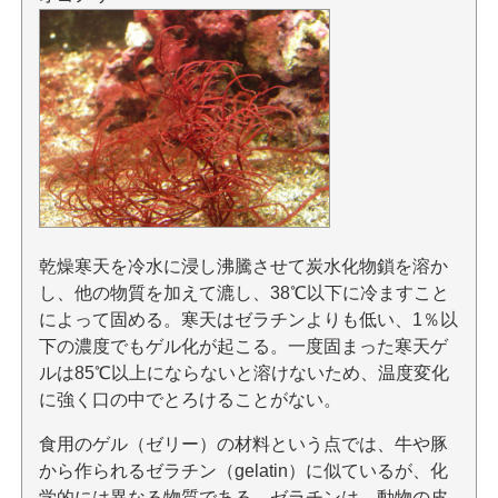
乾燥寒天を冷水に浸し沸騰させて炭水化物鎖を溶か
し、他の物質を加えて漉し、38℃以下に冷ますこと
によって固める。寒天はゼラチンよりも低い、1％以
下の濃度でもゲル化が起こる。一度固まった寒天ゲ
ルは85℃以上にならないと溶けないため、温度変化
に強く口の中でとろけることがない。
食用のゲル（ゼリー）の材料という点では、牛や豚
から作られるゼラチン（gelatin）に似ているが、化
学的には異なる物質である。ゼラチンは、動物の皮