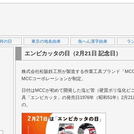
何の日
東京の地名由来
魚へん漢字由来
ラ
エンビカッタの日（2月21日 記念日）
株式会社松阪鉄工所が製造する作業工具ブランド「MC
MCCコーポレーションが制定。
日付はMCCが初めて開発した塩ビ管（硬質ポリ塩化ビ
具「エンビカッタ」の発売日1976年（昭和51年）2月2
の。