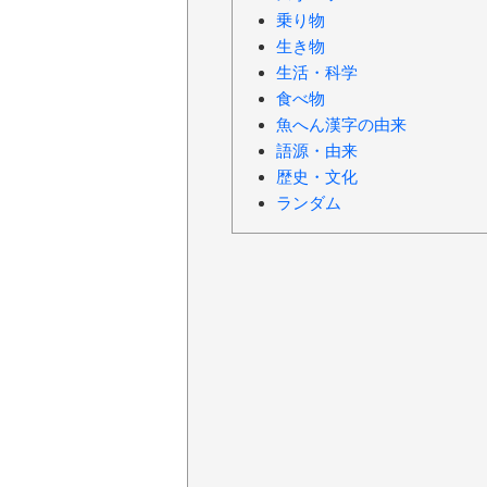
乗り物
生き物
生活・科学
食べ物
魚へん漢字の由来
語源・由来
歴史・文化
ランダム