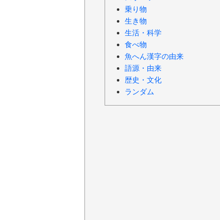
乗り物
生き物
生活・科学
食べ物
魚へん漢字の由来
語源・由来
歴史・文化
ランダム