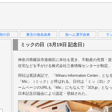
何の日
東京の地名由来
魚へん漢字由来
ラ
ミックの日（3月19日 記念日）
神奈川県横浜市港南区に本社を置き、不動産の売買・賃
住宅などを手がける株式会社三春情報センターが制定。
同社は英語表記で、「Miharu Information Cent
「Mic」（ミック）と呼ばれる。日付は「ミッ（31）
ームページのURLも「Mic」にちなんで「319.jp」
日本記念日協会により認定・登録された。