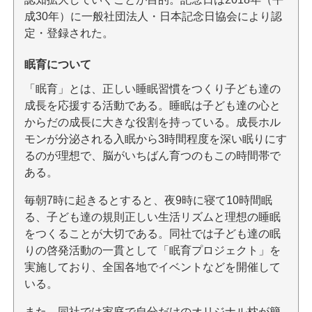
成30年）に一般社団法人・日本記念日協会により認
定・登録された。
眠育について
「眠育」とは、正しい睡眠習慣をつくり子ども達の
成長を応援する活動である。睡眠は子ども達の心と
からだの成長に大きな役割を持っている。成長ホル
モンが分泌される入眠から3時間程度を深い眠りにす
るのが理想で、脳がいちばん育つのもこの時間帯で
ある。
毎朝7時に起きるとすると、夜9時に寝て10時間眠
る、子ども達の規則正しい生活リズムと理想の睡眠
をつくることが大切である。同社では子ども達の眠
りの啓発活動の一貫として「眠育プロジェクト」を
実施しており、全国各地でイベントなどを開催して
いる。
また、同社では家庭で自分だけのオリジナル枕が簡