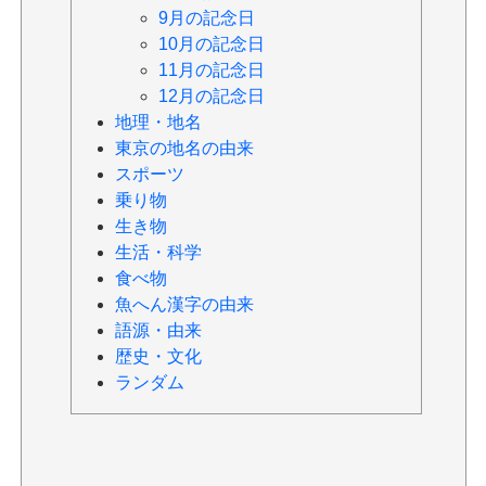
9月の記念日
10月の記念日
11月の記念日
12月の記念日
地理・地名
東京の地名の由来
スポーツ
乗り物
生き物
生活・科学
食べ物
魚へん漢字の由来
語源・由来
歴史・文化
ランダム