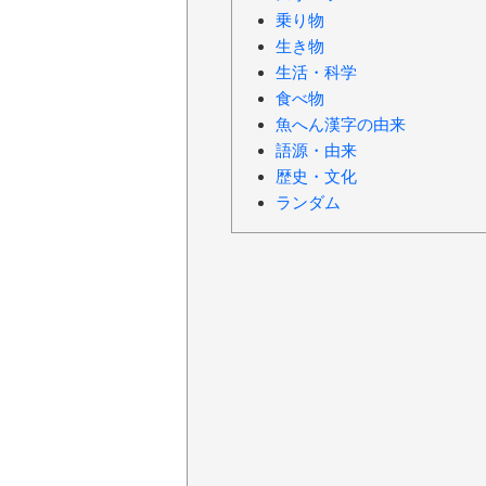
乗り物
生き物
生活・科学
食べ物
魚へん漢字の由来
語源・由来
歴史・文化
ランダム