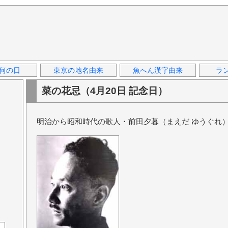
何の日
東京の地名由来
魚へん漢字由来
ラ
菜の花忌（4月20日 記念日）
明治から昭和時代の歌人・前田夕暮（まえだ ゆうぐれ）の