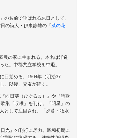
」の名前で呼ばれる忌日として、
12日の詩人・伊東静雄の「
菜の花
市の豪農の家に生まれる。本名は洋造
った。中郡共立学校を中退。
目覚める。1904年（明治37
し、以後、交友が続く。
雑誌『向日葵（ひぐるま）』や『詩歌
第一歌集『収穫』を刊行。『明星』の
人として注目され、「夕暮・牧水
誌『日光』の刊行に尽力。昭和初期に
定型歌に復帰する。結核性脳膜炎