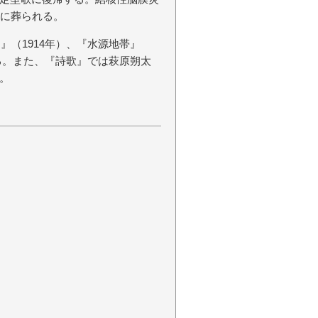
園に葬られる。
』（1914年）、『水源地帯』
ある。また、『詩歌』では萩原朔太
。