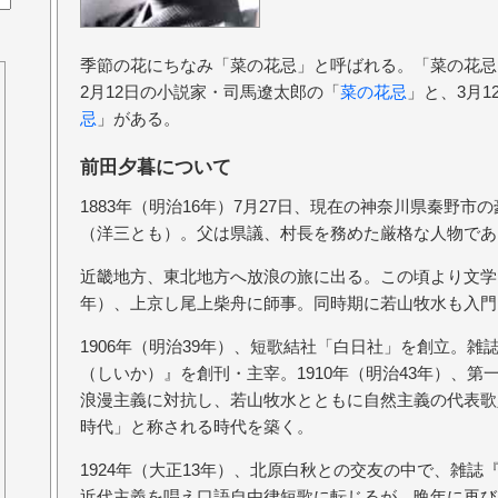
季節の花にちなみ「菜の花忌」と呼ばれる。「菜の花忌
2月12日の小説家・司馬遼太郎の「
菜の花忌
」と、3月
忌
」がある。
前田夕暮について
1883年（明治16年）7月27日、現在の神奈川県秦野
（洋三とも）。父は県議、村長を務めた厳格な人物であ
近畿地方、東北地方へ放浪の旅に出る。この頃より文学に
年）、上京し尾上柴舟に師事。同時期に若山牧水も入門
1906年（明治39年）、短歌結社「白日社」を創立。
（しいか）』を創刊・主宰。1910年（明治43年）、
浪漫主義に対抗し、若山牧水とともに自然主義の代表歌
時代」と称される時代を築く。
1924年（大正13年）、北原白秋との交友の中で、雑
近代主義を唱え口語自由律短歌に転じるが、晩年に再び