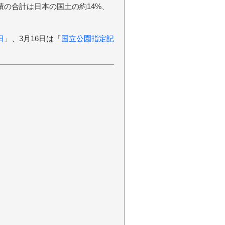
積の合計は日本の国土の約14%、
日
」、3月16日は「
国立公園指定記