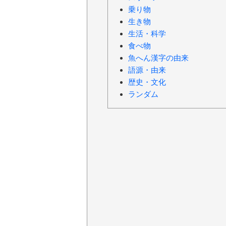
乗り物
生き物
生活・科学
食べ物
魚へん漢字の由来
語源・由来
歴史・文化
ランダム