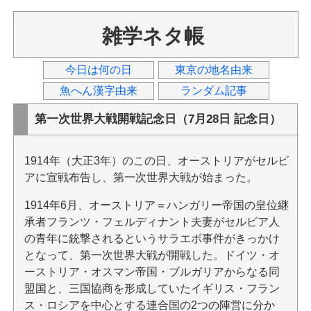
雑学ネタ帳
今日は何の日
東京の地名由来
魚へん漢字由来
ランダム記事
第一次世界大戦開戦記念日（7月28日 記念日）
1914年（大正3年）のこの日、オーストリアがセルビ
アに宣戦布告し、第一次世界大戦が始まった。
1914年6月、オーストリア＝ハンガリー帝国の皇位継
承者フランツ・フェルディナント夫妻がセルビア人
の青年に銃撃されるというサラエボ事件がきっかけ
となって、第一次世界大戦が開戦した。ドイツ・オ
ーストリア・オスマン帝国・ブルガリアからなる同
盟国と、三国協商を形成していたイギリス・フラン
ス・ロシアを中心とする連合国の2つの陣営に分か