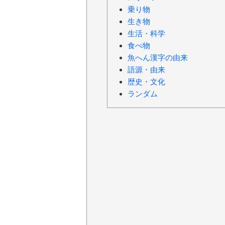
乗り物
生き物
生活・科学
食べ物
魚へん漢字の由来
語源・由来
歴史・文化
ランダム