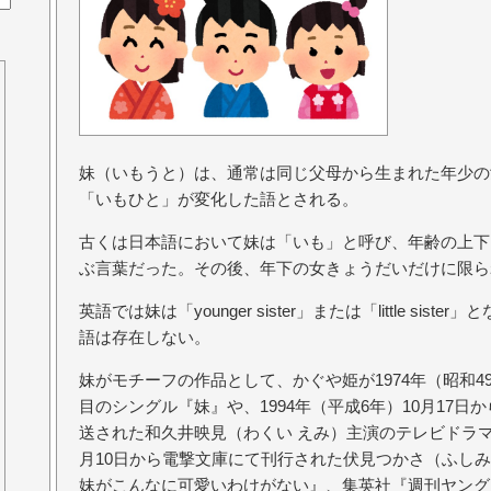
妹（いもうと）は、通常は同じ父母から生まれた年少の
「いもひと」が変化した語とされる。
古くは日本語において妹は「いも」と呼び、年齢の上下
ぶ言葉だった。その後、年下の女きょうだいだけに限ら
英語では妹は「younger sister」または「little si
語は存在しない。
妹がモチーフの作品として、かぐや姫が1974年（昭和49
目のシングル『妹』や、1994年（平成6年）10月17日
送された和久井映見（わくい えみ）主演のテレビドラマ『
月10日から電撃文庫にて刊行された伏見つかさ（ふしみ
妹がこんなに可愛いわけがない』、集英社『週刊ヤングジ