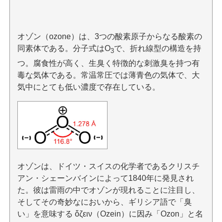
オゾン（ozone）は、3つの酸素原子からなる酸素の
同素体である。分子式はO
で、折れ線型の構造を持
3
つ。腐食性が高く、生臭く特徴的な刺激臭を持つ有
毒な気体である。常温常圧では薄青色の気体で、大
気中にとても低い濃度で存在している。
オゾンは、ドイツ・スイスの化学者であるクリスチ
アン・シェーンバインによって1840年に発見され
た。彼は雷雨の中でオゾンが現れることに注目し、
そしてその奇妙なにおいから、ギリシア語で「臭
い」を意味する ὄζειν（Ozein）に因み「Ozon」と名