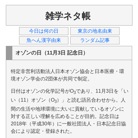
雑学ネタ帳
今日は何の日
東京の地名由来
魚へん漢字由来
ランダム記事
オゾンの日（11月3日 記念日）
特定非営利活動法人日本オゾン協会と日本医療・環
境オゾン学会の2団体が共同で制定。
日付はオゾンの化学記号がO
であり、11月3日を「い
3
い（11）オゾン（O
）」と読む語呂合わせから。人
3
間の生活や地球環境に大いに貢献しているオゾンに
対する正しい理解を広めることが目的。記念日は
2018年（平成30年）に一般社団法人・日本記念日協
会により認定・登録された。