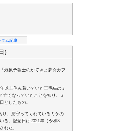
ンダム記事
日）
「気象予報士のかてきょ夢☆カフ
0年以上住み着いていた三毛猫のミ
な姿で亡くなっていたことを知り、ミ
日としたもの。
もあり、見守ってくれているミケの
る。記念日は2021年（令和3
された。