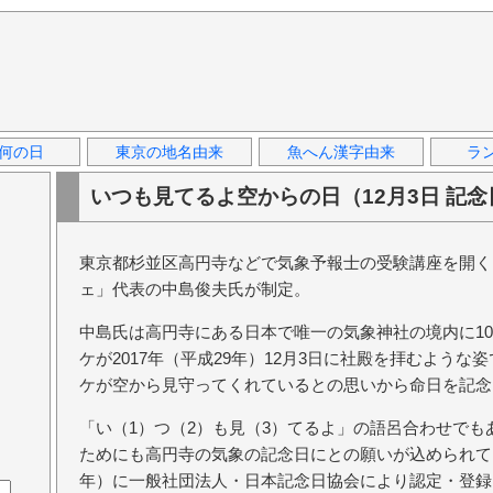
何の日
東京の地名由来
魚へん漢字由来
ラ
いつも見てるよ空からの日（12月3日 記念
東京都杉並区高円寺などで気象予報士の受験講座を開く
ェ」代表の中島俊夫氏が制定。
中島氏は高円寺にある日本で唯一の気象神社の境内に1
ケが2017年（平成29年）12月3日に社殿を拝むよう
ケが空から見守ってくれているとの思いから命日を記念
「い（1）つ（2）も見（3）てるよ」の語呂合わせで
ためにも高円寺の気象の記念日にとの願いが込められてい
年）に一般社団法人・日本記念日協会により認定・登録