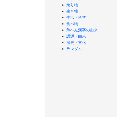
乗り物
生き物
生活・科学
食べ物
魚へん漢字の由来
語源・由来
歴史・文化
ランダム