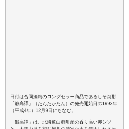
日付は合同酒精のロングセラー商品であるしそ焼酎
「鍛高譚」（たんたかたん）の発売開始日の1992年
（平成4年）12月9日にちなむ。
「鍛高譚」は、北海道白糠町産の香り高い赤シソ
と、大雪山系を望む旭川の清冽な水を使用したさわ