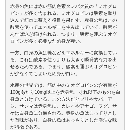
赤身の魚には赤い筋肉色素タンパク質の「ミオグロ
ビン」が多く含まれる。ミオグロビンは酸素を取り
込んで筋肉に蓄える役目を果たす。赤身の魚はこの
酸素を使ってエネルギーを生み出していて、酸素が
あれば泳ぎ続けられる。つまり、酸素を運ぶミオグ
ロビンが多く必要なため身が赤い。
一方、白身の魚は糖などをエネルギーに変換してい
る。これは酸素を使うよりも大きく瞬発的な力を出
せるためである。つまり、酸素を運ぶミオグロビン
が少なくてもよいため身が白い。
水産の世界では、筋肉中のミオグロビンの含有量が
100gあたり10mg以上を赤身魚、それ以下のものを白
身魚と分けている。この方法だとブリやサバ、ア
ジ、サンマは赤身魚に、カレイやアナゴ、フグ、サ
ケは白身魚に分類される。赤身の魚はこってりとし
た旨味があり、白身の魚はあっさりとした淡泊な味
が特徴である。