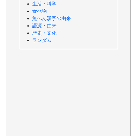
生活・科学
食べ物
魚へん漢字の由来
語源・由来
歴史・文化
ランダム