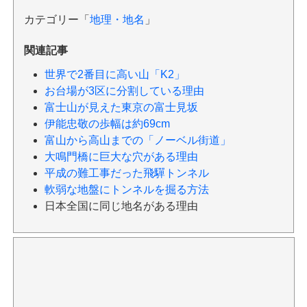
カテゴリー「
地理・地名
」
関連記事
世界で2番目に高い山「K2」
お台場が3区に分割している理由
富士山が見えた東京の富士見坂
伊能忠敬の歩幅は約69cm
富山から高山までの「ノーベル街道」
大鳴門橋に巨大な穴がある理由
平成の難工事だった飛驒トンネル
軟弱な地盤にトンネルを掘る方法
日本全国に同じ地名がある理由