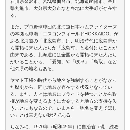
石川県金沢市、宮城県仙台市、北海道函館市、香川
県丸亀市、大分県大分市など各地に大手町が存在す
る。
また、プロ野球球団の北海道日本ハムファイターズ
の本拠地球場「エスコンフィールドHOKKAIDO」が
ある北海道の「北広島市」は、明治時代に広島県か
ら開拓に来た人たちが「広島村」と名付けたことが
由来である。北海道には全国から開拓に来た人たち
がいることから、「愛知」や「岐阜」「鳥取」など
他の県の地名もある。
ヤマト王権の時代から地名を強制することがなかっ
た歴史から、同じ地名が存在する状況となってい
る。また、人々は地名にプライドを持つことから政
権が地名を変えるように命令すると地方の支持を失
うことにもなるので、いまさら「地名を変えてほし
い」とは言えない状況である。
ちなみに、1970年（昭和45年）に自治省（現：総務