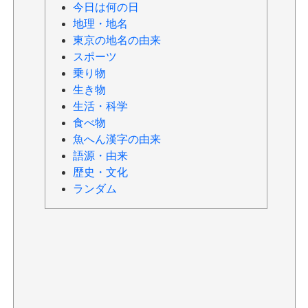
今日は何の日
地理・地名
東京の地名の由来
スポーツ
乗り物
生き物
生活・科学
食べ物
魚へん漢字の由来
語源・由来
歴史・文化
ランダム