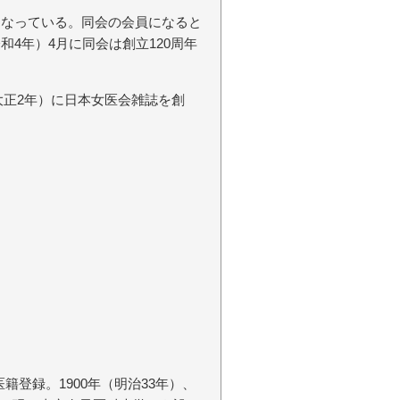
7人となっている。同会の会員になると
和4年）4月に同会は創立120周年
（大正2年）に日本女医会雑誌を創
籍登録。1900年（明治33年）、