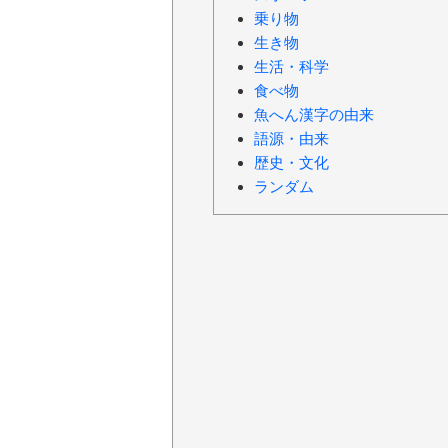
乗り物
生き物
生活・科学
食べ物
魚へん漢字の由来
語源・由来
歴史・文化
ランダム