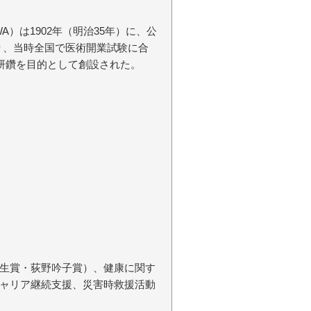
n：JMWA）は1902年（明治35年）に、公
り、当時全国で医術開業試験に合
と研鑽を目的として創設された。
生賞・荻野吟子賞）、健康に関す
ャリア継続支援、災害時救援活動