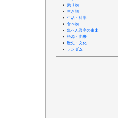
乗り物
生き物
生活・科学
食べ物
魚へん漢字の由来
語源・由来
歴史・文化
ランダム