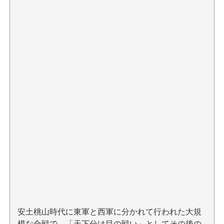
安土桃山時代に東軍と西軍に分かれて行われた大規
模な合戦で、「天下分け目の戦い」としてその後の