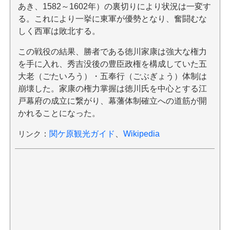
あき、1582～1602年）の裏切りにより状況は一変す
る。これにより一挙に東軍が優勢となり、奮闘むな
しく西軍は敗北する。
この戦役の結果、勝者である徳川家康は強大な権力
を手に入れ、秀吉没後の豊臣政権を構成していた五
大老（ごたいろう）・五奉行（ごぶぎょう）体制は
崩壊した。家康の権力掌握は徳川氏を中心とする江
戸幕府の成立に繋がり、幕藩体制確立への道筋が開
かれることになった。
リンク
：
関ケ原観光ガイド
、
Wikipedia