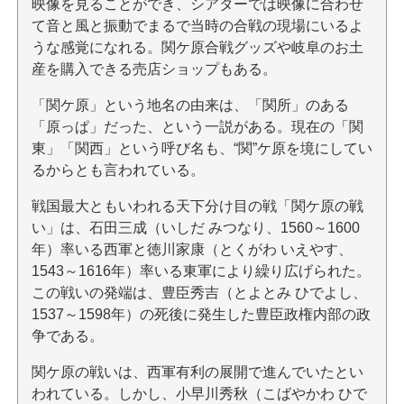
映像を見ることができ、シアターでは映像に合わせ
て音と風と振動でまるで当時の合戦の現場にいるよ
うな感覚になれる。関ケ原合戦グッズや岐阜のお土
産を購入できる売店ショップもある。
「関ケ原」という地名の由来は、「関所」のある
「原っぱ」だった、という一説がある。現在の「関
東」「関西」という呼び名も、“関”ケ原を境にしてい
るからとも言われている。
戦国最大ともいわれる天下分け目の戦「関ケ原の戦
い」は、石田三成（いしだ みつなり、1560～1600
年）率いる西軍と徳川家康（とくがわ いえやす、
1543～1616年）率いる東軍により繰り広げられた。
この戦いの発端は、豊臣秀吉（とよとみ ひでよし、
1537～1598年）の死後に発生した豊臣政権内部の政
争である。
関ケ原の戦いは、西軍有利の展開で進んでいたとい
われている。しかし、小早川秀秋（こばやかわ ひで