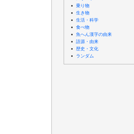
乗り物
生き物
生活・科学
食べ物
魚へん漢字の由来
語源・由来
歴史・文化
ランダム