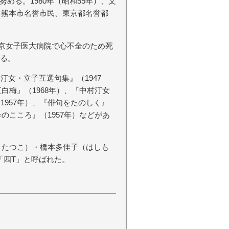
める。1980年（昭和55年）、文
賞。熊本市名誉市民、東京都名誉都
の東京女子医大病院で心不全のため死
ある。
汀女・立子互選句集』（1947
紅白梅』（1968年）、『中村汀女
1957年）、『俳句をたのしく』
母のこころ』（1957年）などがあ
 たつこ）・橋本多佳子（はしも
「四T」と呼ばれた。