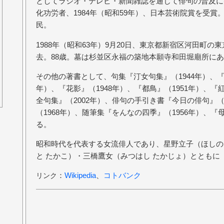
としてラジオ・テレビ・新聞雑誌を通じて俳句の普及に努
化功労者、1984年（昭和59年）、日本芸術院賞を受
民。
1988年（昭和63年）9月20日、東京都新宿区河田町
去。88歳。墓は杉並区永福の築地本願寺和田堀廟所に
その他の著書として、句集『汀女句集』（1944年）、『
年）、『花影』（1948年）、『都鳥』（1951年）、『
全句集』（2002年）、俳句の手引き書『今日の俳句』（
（1968年）、随筆集『をんなの四季』（1956年）、『
る。
昭和時代を代表する女流俳人であり、星野立子（ほしの
と たかこ）・三橋鷹女（みつはし たかじょ）とともに
：
Wikipedia
、
コトバンク
リンク