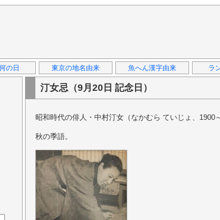
何の日
東京の地名由来
魚へん漢字由来
ラ
汀女忌（9月20日 記念日）
昭和時代の俳人・中村汀女（なかむら ていじょ、1900～
秋の季語。