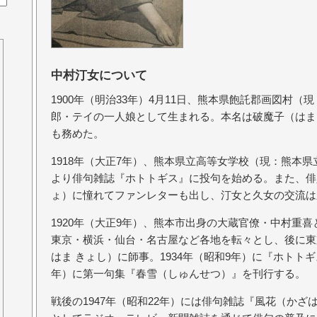
中村汀女について
1900年（明治33年）4月11日、熊本県飽託郡画図村
郎・テイの一人娘として生まれる。本名は破魔子（はま
も務めた。
1918年（大正7年）、熊本県立高等女学校（現：熊本
より俳句雑誌『ホトトギス』に投句を始める。また、俳
ょ）に憧れてファンレターも出し、汀女と久女の交流は
1920年（大正9年）、熊本市出身の大蔵官僚・中村重
東京・横浜・仙台・名古屋など各地を転々とし、後に東
はま きょし）に師事。1934年（昭和9年）に『ホトトギ
年）に第一句集『春雪（しゅんせつ）』を刊行する。
戦後の1947年（昭和22年）には俳句雑誌『風花（か