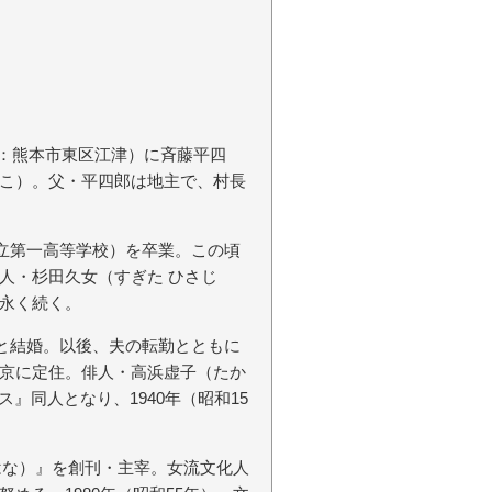
（現：熊本市東区江津）に斉藤平四
こ）。父・平四郎は地主で、村長
県立第一高等学校）を卒業。この頃
人・杉田久女（すぎた ひさじ
永く続く。
喜と結婚。以後、夫の転勤とともに
京に定住。俳人・高浜虚子（たか
ス』同人となり、1940年（昭和15
ざはな）』を創刊・主宰。女流文化人