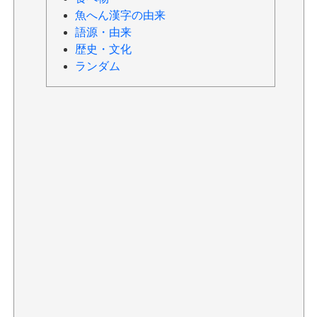
魚へん漢字の由来
語源・由来
歴史・文化
ランダム