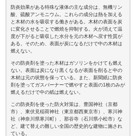
防炎効果がある特殊な液体の主な成分は、無機リン
酸、硫酸アンモニウム。これらの成分は熱を加える
と木材の水を吸収する働きがある。木材の表面を炭
に変化させることで燃焼を抑制する。火が消えて温
度が下がると吸収した水分を元の木材へ戻す性質が
ある。そのため、表面が炭になるだけで中の木材は
燃えない。
その防炎剤を塗った木材はガソリンをかけても燃え
ない。表面は炭になり黒くなるが表面を削ると中の
木材は元の状態を保っている。また、新聞紙に防炎
剤を塗ってガスバーナーで燃やすと表面の1枚のみが
燃えるだけで中の紙は燃えない。
この防炎剤を使った防火対策は、豊国神社（京都
市）、東伏見稲荷神社（東京都西東京市）、寒川神
社（神奈川県寒川町）、那谷寺（石川県小松市）な
ど、建て替えの難しい全国の歴史的な建物に施され
ている。