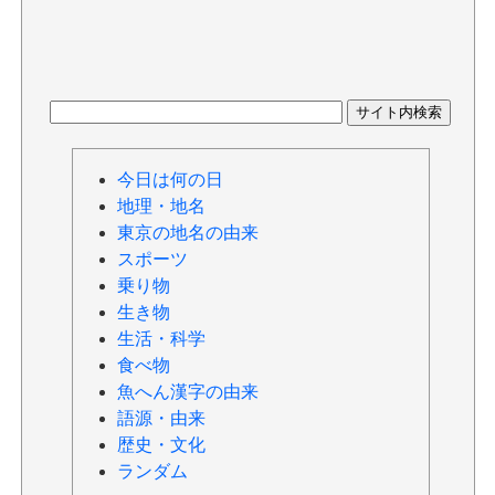
今日は何の日
地理・地名
東京の地名の由来
スポーツ
乗り物
生き物
生活・科学
食べ物
魚へん漢字の由来
語源・由来
歴史・文化
ランダム