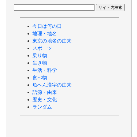
今日は何の日
地理・地名
東京の地名の由来
スポーツ
乗り物
生き物
生活・科学
食べ物
魚へん漢字の由来
語源・由来
歴史・文化
ランダム