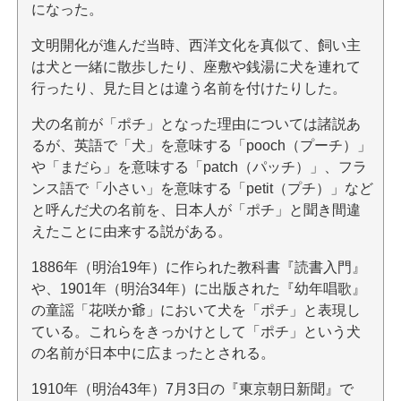
になった。
文明開化が進んだ当時、西洋文化を真似て、飼い主
は犬と一緒に散歩したり、座敷や銭湯に犬を連れて
行ったり、見た目とは違う名前を付けたりした。
犬の名前が「ポチ」となった理由については諸説あ
るが、英語で「犬」を意味する「pooch（プーチ）」
や「まだら」を意味する「patch（パッチ）」、フラ
ンス語で「小さい」を意味する「petit（プチ）」など
と呼んだ犬の名前を、日本人が「ポチ」と聞き間違
えたことに由来する説がある。
1886年（明治19年）に作られた教科書『読書入門』
や、1901年（明治34年）に出版された『幼年唱歌』
の童謡「花咲か爺」において犬を「ポチ」と表現し
ている。これらをきっかけとして「ポチ」という犬
の名前が日本中に広まったとされる。
1910年（明治43年）7月3日の『東京朝日新聞』で