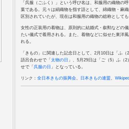
「呉服（ごふく）」という呼び名は、和服用の織物の呼
葉である。元々は絹織物を指す語として、綿織物・麻織
区別されていたが、現在は和服用の織物の総称としても
女性の正装用の着物は、原則的に結婚式・叙勲などの儀
たい儀式で着用される。また、着物などに似せた東洋風の
れる。
「きもの」に関連した記念日として、2月10日は「ふ（
語呂合わせで「
太物の日
」、5月29日は「ご（5）ふ（
せで「
呉服の日
」となっている。
：
全日本きもの振興会
、
日本きもの連盟
、
Wikiped
リンク