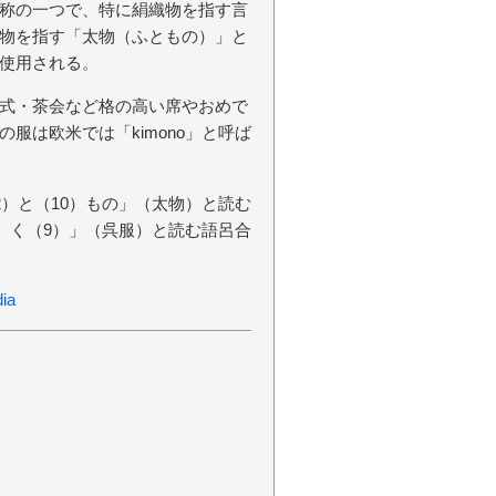
称の一つで、特に絹織物を指す言
物を指す「太物（ふともの）」と
使用される。
式・茶会など格の高い席やおめで
服は欧米では「kimono」と呼ば
2）と（10）もの」（太物）と読む
2）く（9）」（呉服）と読む語呂合
ia