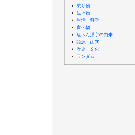
乗り物
生き物
生活・科学
食べ物
魚へん漢字の由来
語源・由来
歴史・文化
ランダム