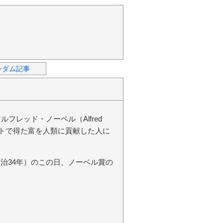
ンダム記事
）
フレッド・ノーベル（Alfred
ナマイトで得た富を人類に貢献した人に
明治34年）のこの日、ノーベル賞の