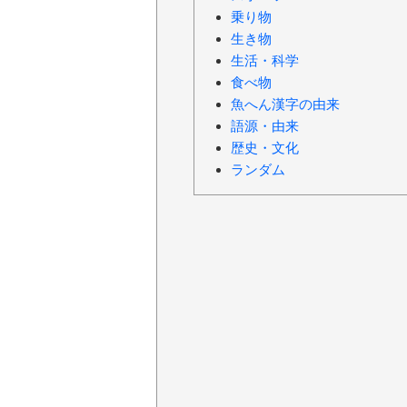
乗り物
生き物
生活・科学
食べ物
魚へん漢字の由来
語源・由来
歴史・文化
ランダム