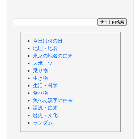
今日は何の日
地理・地名
東京の地名の由来
スポーツ
乗り物
生き物
生活・科学
食べ物
魚へん漢字の由来
語源・由来
歴史・文化
ランダム