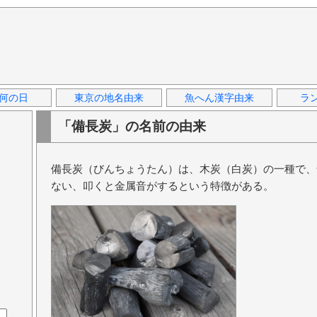
何の日
東京の地名由来
魚へん漢字由来
ラ
「備長炭」の名前の由来
備長炭（びんちょうたん）は、木炭（白炭）の一種で、
ない、叩くと金属音がするという特徴がある。