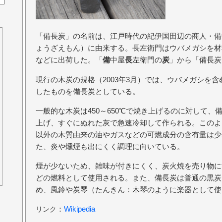
「備長炭」の名前は、江戸時代の紀伊国田辺の商人・備
ょうざえもん）に由来する。長左衛門はウバメガシを材
などに出荷した。「
備
中屋
長
左衛門の
炭
」から「備長炭
現行の木炭の規格（2003年3月）では、ウバメガシを
したものを備長炭としている。
一般的な木炭は450～650℃で焼き上げるのに対して、備
上げ、すぐにぬれた灰で急速冷却して作られる。このよ
以外の木質由来の油やガスなどの可燃成分の含有量は少
た、炎や燻煙も出にくく調理に向いている。
煙が少ないため、雑味が付きにくく、炭火焼を売り物に
どの燃料として使用される。また、備長炭は普通の黒炭
め、風鈴や炭琴（たんきん：木琴のように楽器として使
：
Wikipedia
リンク