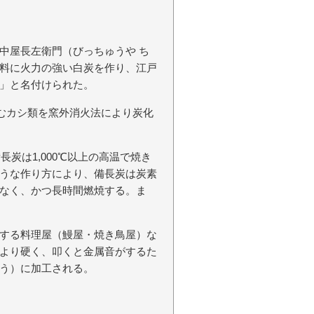
中屋長左衛門（びっちゅうや ち
料に火力の強い白炭を作り、江戸
」と名付けられた。
含むカシ類を窯外消火法により炭化
長炭は1,000℃以上の高温で焼き
うな作り方により、備長炭は炭素
なく、かつ長時間燃焼する。ま
する料理屋（鰻屋・焼き鳥屋）な
より硬く、叩くと金属音がするた
う）に加工される。