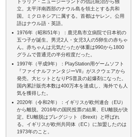
トラリア・ニュージーランドの信託統治から独
立。太平洋南西部のナウル島を領土とする共和
国。ミクロネシアに属する。首都はヤレン。公用
語はナウル語・英語。
1976年（昭和51年）：鹿児島市立病院で日本初の
五つ子が誕生。男児2人・女児3人の5卵生の赤ちゃ
ん。赤ちゃんは元気だったが体重は990から1800
グラムで普通児の半分程度だった。
1997年（平成9年）：PlayStation用ゲームソフト
『ファイナルファンタジーVII』がスクウェアから
発売。大ヒットとなりPS普及の起爆剤になった。
国内累計販売本数は400万本を達成し、海外でも人
気を獲得した。
2020年（令和2年）：イギリスが欧州連合（EU）
から離脱。2016年の国民投票の結果、EU離脱が決
定。EU離脱はブレグジット（Brexit）と呼ばれ
る。イギリスが欧州共同体（EC）に加盟したのは
1973年のこと。