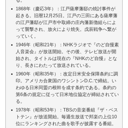
る。
1868年（慶応3年）：江戸薩摩藩邸の焼討事件が
起きる。旧暦12月25日。江戸の三田にある薩摩藩
の江戸藩邸が江戸市中取締の庄内藩新徴組らによ
って襲撃され、放火により焼失。戊辰戦争へ繋が
っていく。
1946年（昭和21年）：NHKラジオで『のど自慢素
人音楽会』が放送開始。その後、テレビ放送が開
始され、タイトルは現在の『NHKのど自慢』とな
り、長きにわたって放送されている。
1960年（昭和35年）：改定日米安全保障条約に調
印。アメリカ合衆国のワシントンD.C.で締結。い
わゆる日米同盟の根幹を成す条約である。条約の
第6条の規定に従って日米地位協定が締結されてい
る。
1978年（昭和53年）：TBSの音楽番組『ザ・ベス
トテン』が放送開始。毎週生放送で邦楽の上位10
位にランキングされた曲を歌手が披露する番組。