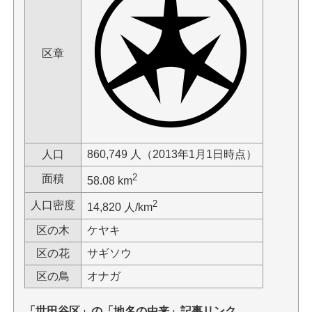
区章
人口
860,749 人（2013年1月1日時点）
2
面積
58.08 km
2
人口密度
14,820 人/km
区の木
ケヤキ
区の花
サギソウ
区の鳥
オナガ
「世田谷区」の「地名の由来」記事リンク