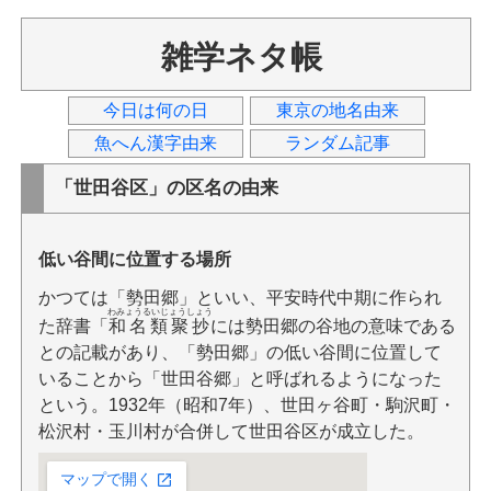
雑学ネタ帳
今日は何の日
東京の地名由来
魚へん漢字由来
ランダム記事
「世田谷区」の区名の由来
低い谷間に位置する場所
かつては「勢田郷」といい、平安時代中期に作られ
わみょうるいじょうしょう
た辞書「
和名類聚抄
には勢田郷の谷地の意味である
との記載があり、「勢田郷」の低い谷間に位置して
いることから「世田谷郷」と呼ばれるようになった
という。1932年（昭和7年）、世田ヶ谷町・駒沢町・
松沢村・玉川村が合併して世田谷区が成立した。