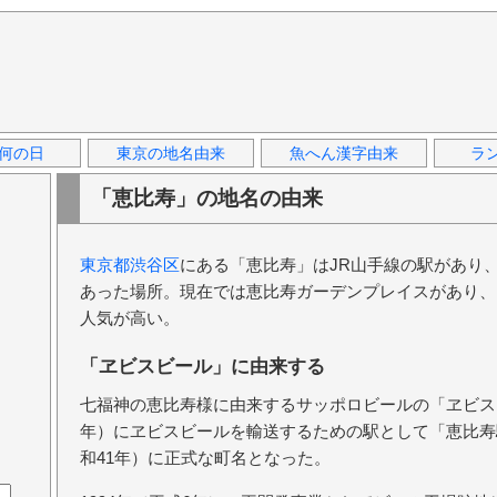
何の日
東京の地名由来
魚へん漢字由来
ラ
「恵比寿」の地名の由来
東京都渋谷区
にある「恵比寿」はJR山手線の駅があり
あった場所。現在では恵比寿ガーデンプレイスがあり、
人気が高い。
「ヱビスビール」に由来する
七福神の恵比寿様に由来するサッポロビールの「ヱビスビ
年）にヱビスビールを輸送するための駅として「恵比寿駅
和41年）に正式な町名となった。