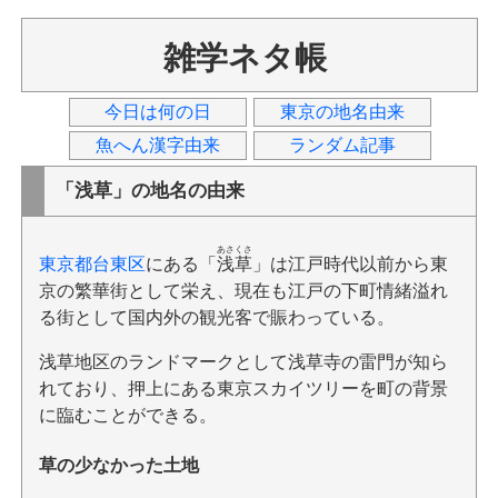
雑学ネタ帳
今日は何の日
東京の地名由来
魚へん漢字由来
ランダム記事
「浅草」の地名の由来
あさくさ
東京都台東区
にある「
浅草
」は江戸時代以前から東
京の繁華街として栄え、現在も江戸の下町情緒溢れ
る街として国内外の観光客で賑わっている。
浅草地区のランドマークとして浅草寺の雷門が知ら
れており、押上にある東京スカイツリーを町の背景
に臨むことができる。
草の少なかった土地