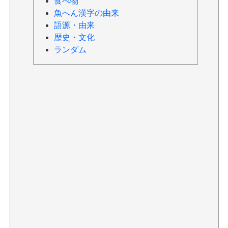
食べ物
魚へん漢字の由来
語源・由来
歴史・文化
ランダム