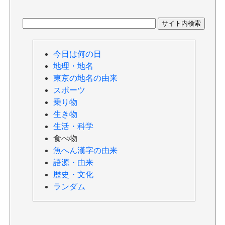
今日は何の日
地理・地名
東京の地名の由来
スポーツ
乗り物
生き物
生活・科学
食べ物
魚へん漢字の由来
語源・由来
歴史・文化
ランダム