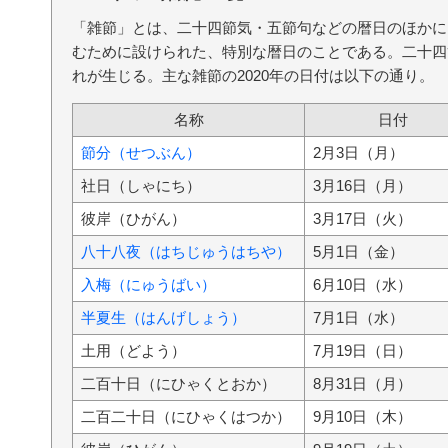
「雑節」とは、二十四節気・五節句などの暦日のほかに
むために設けられた、特別な暦日のことである。二十四
れが生じる。主な雑節の2020年の日付は以下の通り。
名称
日付
節分（せつぶん）
2月3日（月）
社日（しゃにち）
3月16日（月）
彼岸（ひがん）
3月17日（火）
八十八夜（はちじゅうはちや）
5月1日（金）
入梅（にゅうばい）
6月10日（水）
半夏生（はんげしょう）
7月1日（水）
土用（どよう）
7月19日（日）
二百十日（にひゃくとおか）
8月31日（月）
二百二十日（にひゃくはつか）
9月10日（木）